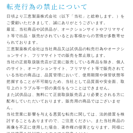
転売行為の禁止について
日頃より三恵製薬株式会社（以下「当社」と総称します。）を
ご愛顧いただきまして、誠にありがとうございます。
最近、当社商品や試供品が、オークションサイトやフリマサイ
ト等で出品・販売がされているとお客様からの苦情が多数寄せ
られております。
三恵製薬株式会社は当社商品又は試供品の転売行為やオークシ
ョンサイト、フリマサイトでの販売を禁止致します。
当社の正規取扱販売店が正規に販売している商品を除き、個人
のサイト、オークションサイト、フリマサイト等で販売されて
いる当社の商品は、品質管理において、使用期限や保管状態等
把握することが不可能なため、当社として品質面や安全面、取
引上のトラブル等一切の責任をもつことはできません。
また試供品は、無料にて正規取扱販売店より必要とされる方に
配布していただいております。販売用の商品ではございませ
ん。
当社営業に影響を与える悪質な転売に関しては、法的措置を検
討することもありますので、ご注意ください。また当社商品の
画像を不正に使用した場合、著作権の侵害となります。同様に